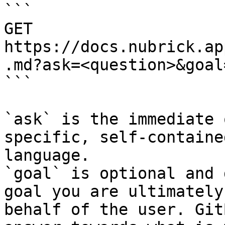
```

GET 
https://docs.nubrick.ap
.md?ask=<question>&goal
```

`ask` is the immediate 
specific, self-containe
language.

`goal` is optional and 
goal you are ultimately
behalf of the user. Git