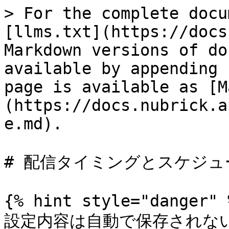
> For the complete docu
[llms.txt](https://docs
Markdown versions of do
available by appending 
page is available as [M
(https://docs.nubrick.a
e.md).

# 配信タイミングとスケジュー
{% hint style="danger" %
設定内容は自動で保存されな